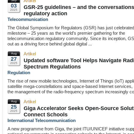
Artikel
Sep
03
GSR-25 guidelines – and the conversations
2025
regulatory action
Telecommunication
The Global Symposium for Regulators (GSR) has just celebrated 
milestone – 25 years as the world’s premier gathering for the
telecommunication regulatory community. Since its inception, G
out as a driving force behind global digital ...
Artikel
Aug
27
Updated software Tool Helps Navigate Rad
2025
Spectrum Regulations
Regulation
The rise of new mobile technologies, Internet of Things (IoT) appl
satellite mega-constellations and space-based Internet services
the management of the radio-frequency spectrum increasingly co
Artikel
Aug
25
Giga Accelerator Seeks Open-Source Solut
2025
Connect Schools
International Telecommunication
A new programme from Giga, the joint ITU/UNICEF initiative supp