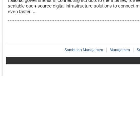
national governments in connecting schools to the Internet, is se
scalable open-source digital infrastructure solutions to connect 
even faster. ...
Sambutan Manajemen
Manajemen
S