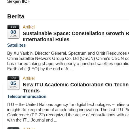
Sekjen IICF
Berita
Artikel
Sep
08
Sustainable Space: Constellation Growth 
2025
International Rules
Satellites
By Xu Yanbin, Director General, Spectrum and Orbit Resources 
China Satellite Network Group Co. Ltd (CSCN) China’s CSCN con
has started taking shape, with nearly a hundred satellites operatio
Earth orbit (LEO) by the end of A ...
Artikel
Sep
05
New ITU Academic Collaboration On Techn
2025
Trends
Telecommunication
ITU – the United Nations agency for digital technologies – relies
insights to keep ahead of accelerating innovation. The last ITU Pl
Conference (PP-22) recognized the value of consultations with 
with the ITU Journal and ...