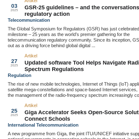
Artikel
Sep
03
GSR-25 guidelines – and the conversations
2025
regulatory action
Telecommunication
The Global Symposium for Regulators (GSR) has just celebrated 
milestone – 25 years as the world’s premier gathering for the
telecommunication regulatory community. Since its inception, G
out as a driving force behind global digital ...
Artikel
Aug
27
Updated software Tool Helps Navigate Rad
2025
Spectrum Regulations
Regulation
The rise of new mobile technologies, Internet of Things (IoT) appl
satellite mega-constellations and space-based Internet services
the management of the radio-frequency spectrum increasingly co
Artikel
Aug
25
Giga Accelerator Seeks Open-Source Solut
2025
Connect Schools
International Telecommunication
A new programme from Giga, the joint ITU/UNICEF initiative supp