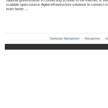
national governments in connecting schools to the Internet, is se
scalable open-source digital infrastructure solutions to connect 
even faster. ...
Sambutan Manajemen
Manajemen
S