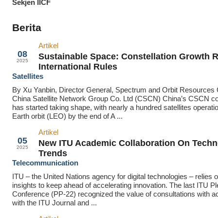
Sekjen IICF
Berita
Artikel
Sep
08
Sustainable Space: Constellation Growth 
2025
International Rules
Satellites
By Xu Yanbin, Director General, Spectrum and Orbit Resources 
China Satellite Network Group Co. Ltd (CSCN) China’s CSCN con
has started taking shape, with nearly a hundred satellites operatio
Earth orbit (LEO) by the end of A ...
Artikel
Sep
05
New ITU Academic Collaboration On Techn
2025
Trends
Telecommunication
ITU – the United Nations agency for digital technologies – relies
insights to keep ahead of accelerating innovation. The last ITU Pl
Conference (PP-22) recognized the value of consultations with 
with the ITU Journal and ...