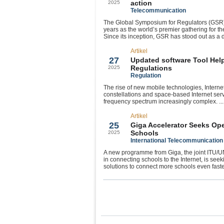
action
2025
Telecommunication
The Global Symposium for Regulators (GSR) h
years as the world’s premier gathering for 
Since its inception, GSR has stood out as a dr
Artikel
Aug
27
Updated software Tool Hel
Regulations
2025
Regulation
The rise of new mobile technologies, Internet
constellations and space-based Internet se
frequency spectrum increasingly complex. ...
Artikel
Aug
25
Giga Accelerator Seeks Op
Schools
2025
International Telecommunication
A new programme from Giga, the joint ITU/UN
in connecting schools to the Internet, is seek
solutions to connect more schools even faster.