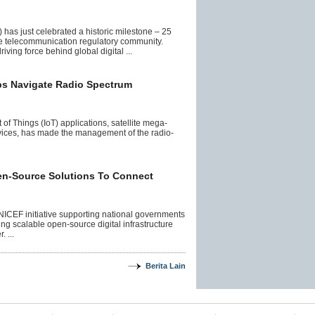
as just celebrated a historic milestone – 25
the telecommunication regulatory community.
iving force behind global digital ...
ps Navigate Radio Spectrum
 of Things (IoT) applications, satellite mega-
rvices, has made the management of the radio-
en-Source Solutions To Connect
ICEF initiative supporting national governments
ing scalable open-source digital infrastructure
 ...
Berita Lain