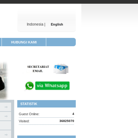
Indonesia |
English
HUBUNGI KAMI
STATISTIK
Guest Online:
4
Visited:
36825070