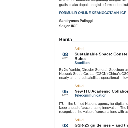
gratis, maka dapat mengisi e-formulir berikut
FORMULIR ONLINE KEANGGOTAAN IICF
Sandryones Palinggi
Sekjen IICF
Berita
Artikel
Sep
08
Sustainable Space: Constel
Rules
2025
Satellites
By Xu Yanbin, Director General, Spectrum an
Network Group Co. Ltd (CSCN) China’s CSCN 
nearly a hundred satellites operational in low
Artikel
Sep
05
New ITU Academic Collabo
Telecommunication
2025
ITU – the United Nations agency for digital t
keep ahead of accelerating innovation. The 
recognized the value of consultations with a
Artikel
Sep
03
GSR-25 guidelines – and th