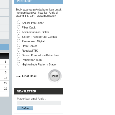
PENDAPAT
Topik apa yang Anda butuhkan untuk
mengembangkan keahlian Anda di
bidang TIK dan Telekomunikasi?
Selular Pita Lebar
Fiber Optik
Telekomunikasi Satelit
Sistem Transportasi Cerdas
Pemasaran Digital
Data Center
Regulasi TIK
Sistem Komunikasi Kabel Laut
Pencitraan Bumi
S
High Altitude Platform Station
1
8
Lihat Hasil
15
22
29
NEWSLETTER
Masukkan email Anda :