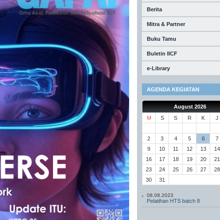
Berita
Mitra & Partner
Buku Tamu
Buletin IICF
e-Library
AGENDA KEGIATAN
August 2026
M
S
S
R
K
J
2
3
4
5
6
7
9
10
11
12
13
14
16
17
18
19
20
21
23
24
25
26
27
28
30
31
08.08.2023
Pelatihan HTS batch 8