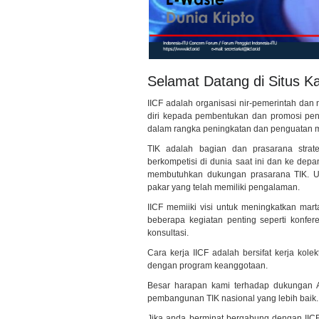
Selamat Datang di Situs K
IICF adalah organisasi nir-pemerintah dan 
diri kepada pembentukan dan promosi pe
dalam rangka peningkatan dan penguatan m
TIK adalah bagian dan prasarana strat
berkompetisi di dunia saat ini dan ke dep
membutuhkan dukungan prasarana TIK. Unt
pakar yang telah memiliki pengalaman.
IICF memiiki visi untuk meningkatkan mar
beberapa kegiatan penting seperti konferen
konsultasi.
Cara kerja IICF adalah bersifat kerja kolekt
dengan program keanggotaan.
Besar harapan kami terhadap dukungan A
pembangunan TIK nasional yang lebih baik.
Jika anda berminat bergabung dengan IICF