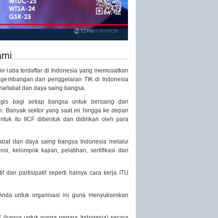
ami
nir-laba terdaftar di Indonesia yang memusatkan
ngembangan dan penggelaran TIK di Indonesia
artabat dan daya saing bangsa.
egis bagi setiap bangsa untuk bersaing dan
an. Banyak sektor yang saat ini hingga ke depan
uk itu IICF dibentuk dan didirikan oleh para
tabat dan daya saing bangsa Indonesia melalui
si, kelompok kajian, pelatihan, sertifikasi dan
if dan partisipatif seperti halnya cara kerja ITU
nda untuk organisasi ini guna menyukseskan
 (hanya untuk warga negara Indonesia) secara