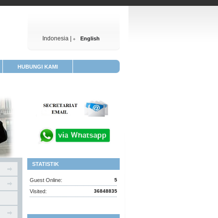
Indonesia |
English
HUBUNGI KAMI
STATISTIK
Guest Online:
5
Visited:
36848835