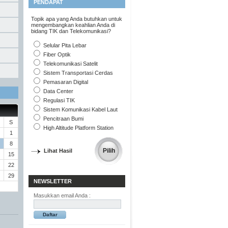
PENDAPAT
Topik apa yang Anda butuhkan untuk
mengembangkan keahlian Anda di
bidang TIK dan Telekomunikasi?
Selular Pita Lebar
Fiber Optik
Telekomunikasi Satelit
Sistem Transportasi Cerdas
Pemasaran Digital
Data Center
Regulasi TIK
Sistem Komunikasi Kabel Laut
Pencitraan Bumi
S
High Altitude Platform Station
1
8
Lihat Hasil
15
22
29
NEWSLETTER
Masukkan email Anda :