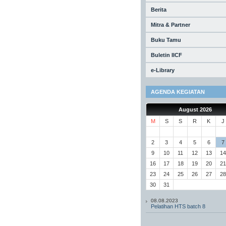
Berita
Mitra & Partner
Buku Tamu
Buletin IICF
e-Library
AGENDA KEGIATAN
August 2026
M
S
S
R
K
J
2
3
4
5
6
7
9
10
11
12
13
14
16
17
18
19
20
21
23
24
25
26
27
28
30
31
08.08.2023
Pelatihan HTS batch 8