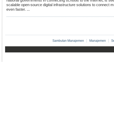
national governments in connecting schools to the Internet, is se
scalable open-source digital infrastructure solutions to connect 
even faster. ...
Sambutan Manajemen
Manajemen
S