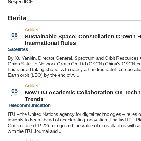
Sekjen IICF
Berita
Artikel
Sep
08
Sustainable Space: Constellation Growth 
2025
International Rules
Satellites
By Xu Yanbin, Director General, Spectrum and Orbit Resources 
China Satellite Network Group Co. Ltd (CSCN) China’s CSCN con
has started taking shape, with nearly a hundred satellites operatio
Earth orbit (LEO) by the end of A ...
Artikel
Sep
05
New ITU Academic Collaboration On Techn
2025
Trends
Telecommunication
ITU – the United Nations agency for digital technologies – relies
insights to keep ahead of accelerating innovation. The last ITU Pl
Conference (PP-22) recognized the value of consultations with 
with the ITU Journal and ...