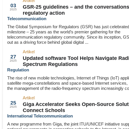
Artikel
Sep
03
GSR-25 guidelines – and the conversations
2025
regulatory action
Telecommunication
The Global Symposium for Regulators (GSR) has just celebrated 
milestone – 25 years as the world’s premier gathering for the
telecommunication regulatory community. Since its inception, G
out as a driving force behind global digital ...
Artikel
Aug
27
Updated software Tool Helps Navigate Rad
2025
Spectrum Regulations
Regulation
The rise of new mobile technologies, Internet of Things (IoT) appl
satellite mega-constellations and space-based Internet services
the management of the radio-frequency spectrum increasingly co
Artikel
Aug
25
Giga Accelerator Seeks Open-Source Solut
2025
Connect Schools
International Telecommunication
A new programme from Giga, the joint ITU/UNICEF initiative supp