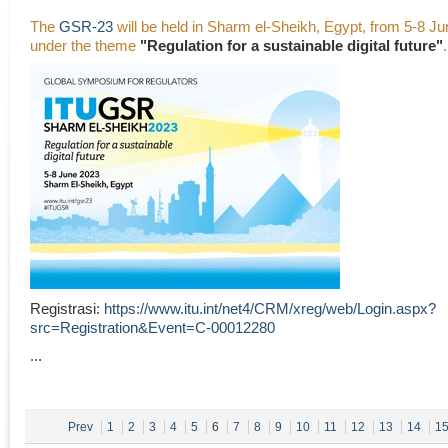
The
GSR-23
will be held in Sharm el-Sheikh, Egypt, from 5-8 J
under the theme
"Regulation for a sustainable digital future"
.
Registrasi:
https://www.itu.int/net4/CRM/xreg/web/Login.aspx?
src=Registration&Event=C-00012280
...
Prev
1
2
3
4
5
6
7
8
9
10
11
12
13
14
1