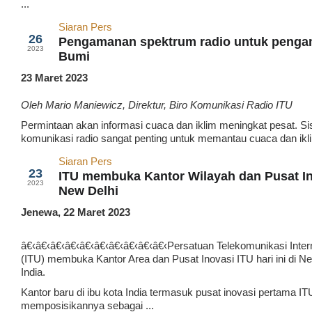
...
Siaran Pers
Mar
26
Pengamanan spektrum radio untuk penga
2023
Bumi
23 Maret 2023
Oleh Mario Maniewicz, Direktur, Biro Komunikasi Radio ITU
Permintaan akan informasi cuaca dan iklim meningkat pesat. S
komunikasi radio sangat penting untuk memantau cuaca dan iklim
Siaran Pers
Mar
23
ITU membuka Kantor Wilayah dan Pusat In
2023
New Delhi
Jenewa, 22 Maret 2023
â€‹â€‹â€‹â€‹â€‹â€‹â€‹â€‹â€‹â€‹Persatuan Telekomunikasi Inter
(ITU) membuka Kantor Area dan Pusat Inovasi ITU hari ini di Ne
India.
Kantor baru di ibu kota India termasuk pusat inovasi pertama IT
memposisikannya sebagai ...