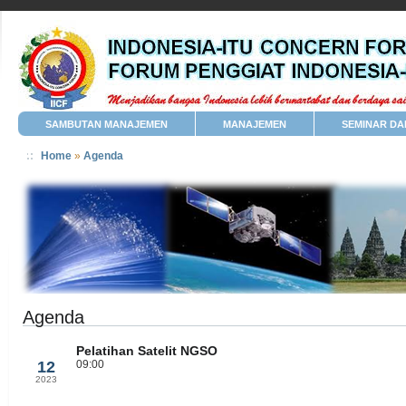
SAMBUTAN MANAJEMEN
MANAJEMEN
SEMINAR DA
Home
»
Agenda
Agenda
Pelatihan Satelit NGSO
Jul
12
09:00
2023