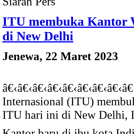
Siaran Pers
ITU membuka Kantor W
di New Delhi
Jenewa, 22 Maret 2023
â€‹â€‹â€‹â€‹â€‹â€‹â€‹â€‹â€
Internasional (ITU) membuk
ITU hari ini di New Delhi, 
Kantor baru di ibu kota Ind