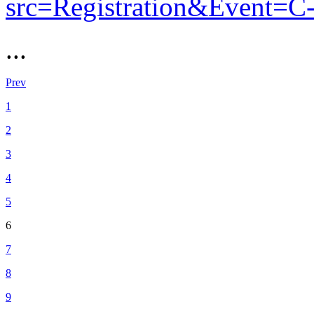
src=Registration&Event=C
...
Prev
1
2
3
4
5
6
7
8
9