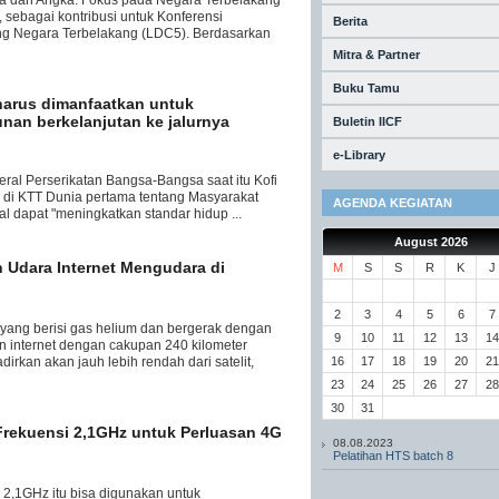
ta dan Angka: Fokus pada Negara Terbelakang
, sebagai kontribusi untuk Konferensi
Berita
ng Negara Terbelakang (LDC5). Berdasarkan
Mitra & Partner
Buku Tamu
harus dimanfaatkan untuk
an berkelanjutan ke jalurnya
Buletin IICF
e-Library
eral Perserikatan Bangsa-Bangsa saat itu Kofi
di KTT Dunia pertama tentang Masyarakat
AGENDA KEGIATAN
al dapat "meningkatkan standar hidup ...
August 2026
n Udara Internet Mengudara di
M
S
S
R
K
J
2
3
4
5
6
7
yang berisi gas helium dan bergerak dengan
9
10
11
12
13
14
n internet dengan cakupan 240 kilometer
irkan akan jauh lebih rendah dari satelit,
16
17
18
19
20
21
23
24
25
26
27
28
30
31
rekuensi 2,1GHz untuk Perluasan 4G
08.08.2023
Pelatihan HTS batch 8
 2,1GHz itu bisa digunakan untuk