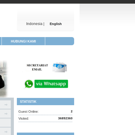
Indonesia |
English
HUBUNGI KAMI
STATISTIK
Guest Online:
2
Visited:
36892360