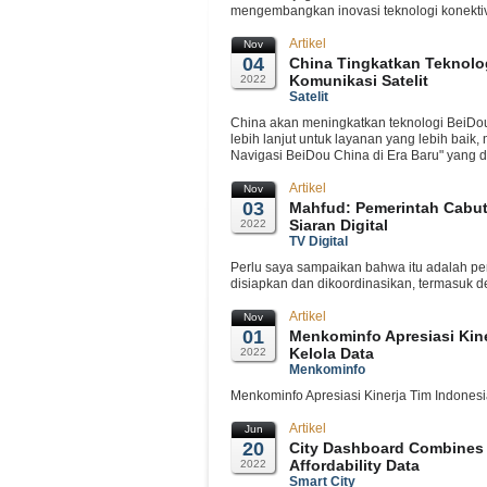
mengembangkan inovasi teknologi konektivit
Artikel
Nov
04
China Tingkatkan Teknol
Komunikasi Satelit
2022
Satelit
China akan meningkatkan teknologi BeiDou
lebih lanjut untuk layanan yang lebih baik, 
Navigasi BeiDou China di Era Baru" yang di
Artikel
Nov
03
Mahfud: Pemerintah Cabut 
Siaran Digital
2022
TV Digital
Perlu saya sampaikan bahwa itu adalah pe
disiapkan dan dikoordinasikan, termasuk den
Artikel
Nov
01
Menkominfo Apresiasi Kin
Kelola Data
2022
Menkominfo
Menkominfo Apresiasi Kinerja Tim Indonesi
Artikel
Jun
20
City Dashboard Combines
Affordability Data
2022
Smart City