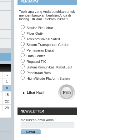
PENDAPAT
Topik apa yang Anda butuhkan untuk
mengembangkan keahlian Anda di
bidang TIK dan Telekomunikasi?
Selular Pita Lebar
Fiber Optik
Telekomunikasi Satelit
Sistem Transportasi Cerdas
Pemasaran Digital
Data Center
Regulasi TIK
Sistem Komunikasi Kabel Laut
Pencitraan Bumi
S
High Altitude Platform Station
1
8
Lihat Hasil
15
22
29
NEWSLETTER
Masukkan email Anda :