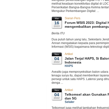
Mengukur perkembangan digital ITU – Fak
melihat keadaan konektivitas digital di LDC
Perserikatan Bangsa-Bangsa Kelima tenta
Mengukur Perkembangan Digital: ...
Siaran Pers
Mar
16
Forum WSIS 2023: Digital 
mengembalikan pembangun
2023
Berita ITU
Dua puluh tahun yang lalu, Sekretaris Jend
Annan mengatakan kepada para pemimpin 
Informasi (WSIS) bagaimana teknologi digit
Artikel
Nov
04
Jalan Terjal HAPS, Si Balo
Indonesia
2022
HAPS
Avealto juga memproyeksikan balon udara 
tenaga surya itu, dapat memberikan layana
persegi untuk satu HAPS. Latensi yang dihad
denga ...
Artikel
Nov
04
Telkomsel akan Gunakan F
dan 5G
2022
Seluler
Telkomsel juga melihat tambahan frekuensi